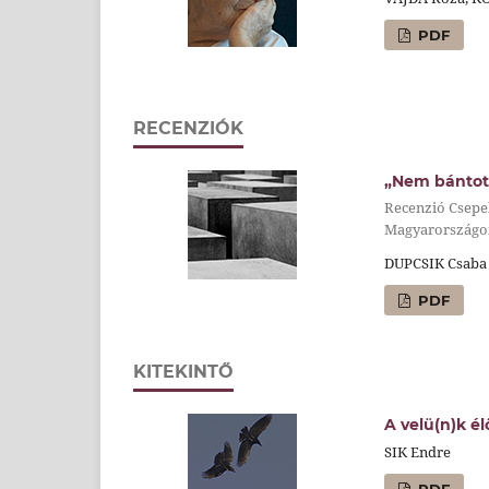
PDF
RECENZIÓK
„Nem bántot
Recenzió Csepel
Magyarországon
DUPCSIK Csaba
PDF
KITEKINTŐ
A velü(n)k él
SIK Endre
PDF