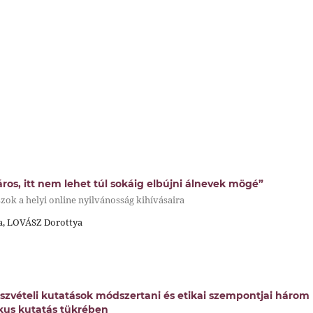
áros, itt nem lehet túl sokáig elbújni álnevek mögé”
zok a helyi online nyilvánosság kihívásaira
a, LOVÁSZ Dorottya
zvételi kutatások módszertani és etikai szempontjai három
kus kutatás tükrében