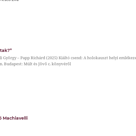
tak?”
i György – Papp Richárd (2025) Kiáltó csend: A holokauszt helyi emlékez
. Budapest: Múlt és Jövő c. könyvéről
ő Machiavelli