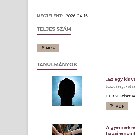
MEGJELENT:
2026-04-16
TELJES SZÁM
PDF
TANULMÁNYOK
„Ez egy kis v
Közösségi válas
BURAI Krisztin
PDF
A gyermekrés
hazai empiri