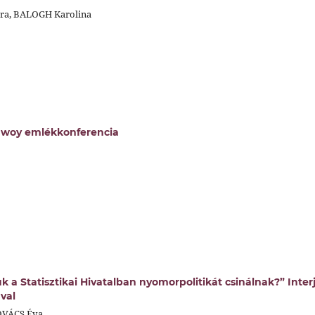
a, BALOGH Karolina
awoy emlékkonferencia
k a Statisztikai Hivatalban nyomorpolitikát csinálnak?” Inter
val
OVÁCS Éva