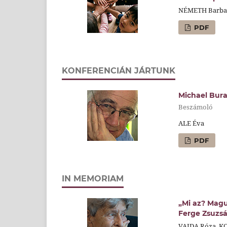
NÉMETH Barbar
PDF
KONFERENCIÁN JÁRTUNK
Michael Bur
Beszámoló
ALE Éva
PDF
IN MEMORIAM
„Mi az? Magu
Ferge Zsuzsá
VAJDA Róza, K