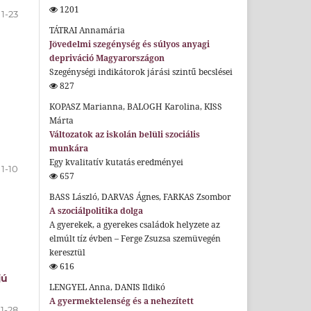
1201
1-23
TÁTRAI Annamária
Jövedelmi szegénység és súlyos anyagi
depriváció Magyarországon
Szegénységi indikátorok járási szintű becslései
827
KOPASZ Marianna, BALOGH Karolina, KISS
Márta
Változatok az iskolán belüli szociális
munkára
Egy kvalitatív kutatás eredményei
1-10
657
BASS László, DARVAS Ágnes, FARKAS Zsombor
A szociálpolitika dolga
A gyerekek, a gyerekes családok helyzete az
elmúlt tíz évben – Ferge Zsuzsa szemüvegén
keresztül
616
jú
LENGYEL Anna, DANIS Ildikó
A gyermektelenség és a nehezített
1-28