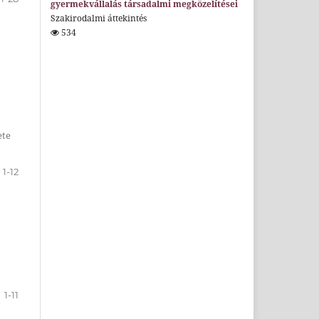
gyermekvállalás társadalmi megközelítései
Szakirodalmi áttekintés
534
ete
1-12
1-11