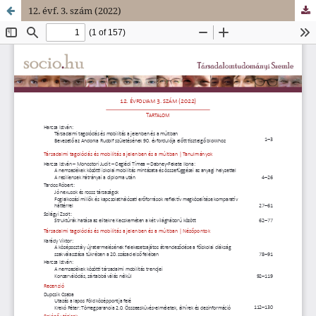
12. évf. 3. szám (2022)