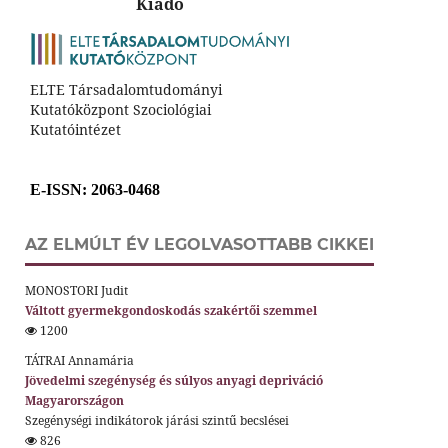
Kiadó
ELTE Társadalomtudományi
Kutatóközpont Szociológiai
Kutatóintézet
E-ISSN
: 2063-0468
AZ ELMÚLT ÉV LEGOLVASOTTABB CIKKEI
MONOSTORI Judit
Váltott gyermekgondoskodás szakértői szemmel
1200
TÁTRAI Annamária
Jövedelmi szegénység és súlyos anyagi depriváció
Magyarországon
Szegénységi indikátorok járási szintű becslései
826