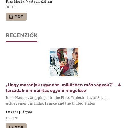
Kiss Márta, Vastagh Zoltán
96-121
PDF
RECENZIÓK
„Hogy maradjak ugyanaz, miközben más vagyok?” – A
társadalmi mobilitás egyéni megélése
Jules Naudet: Stepping into the Elite: Trajectories of Social
Achievement in India, France and the United States
Lukács J. Ágnes
122-128
PDF