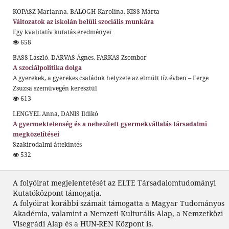
KOPASZ Marianna, BALOGH Karolina, KISS Márta
Változatok az iskolán belüli szociális munkára
Egy kvalitatív kutatás eredményei
658
BASS László, DARVAS Ágnes, FARKAS Zsombor
A szociálpolitika dolga
A gyerekek, a gyerekes családok helyzete az elmúlt tíz évben – Ferge
Zsuzsa szemüvegén keresztül
613
LENGYEL Anna, DANIS Ildikó
A gyermektelenség és a nehezített gyermekvállalás társadalmi
megközelítései
Szakirodalmi áttekintés
532
A folyóirat megjelentetését az ELTE Társadalomtudományi
Kutatóközpont támogatja.
A folyóirat korábbi számait támogatta a Magyar Tudományos
Akadémia, valamint a Nemzeti Kulturális Alap, a Nemzetközi
Visegrádi Alap és a HUN-REN Központ is.