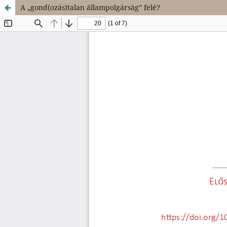
A „gond(ozás)talan állampolgárság” felé?