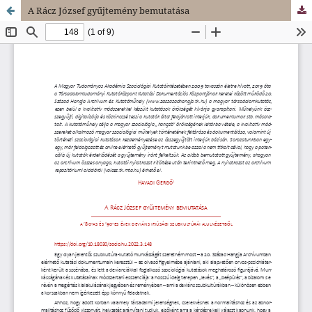
A Rácz József gyűjtemény bemutatása