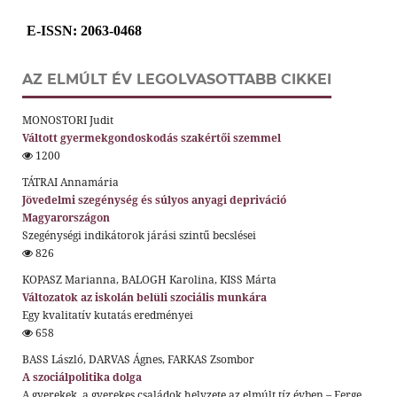
E-ISSN
: 2063-0468
AZ ELMÚLT ÉV LEGOLVASOTTABB CIKKEI
MONOSTORI Judit
Váltott gyermekgondoskodás szakértői szemmel
1200
TÁTRAI Annamária
Jövedelmi szegénység és súlyos anyagi depriváció
Magyarországon
Szegénységi indikátorok járási szintű becslései
826
KOPASZ Marianna, BALOGH Karolina, KISS Márta
Változatok az iskolán belüli szociális munkára
Egy kvalitatív kutatás eredményei
658
BASS László, DARVAS Ágnes, FARKAS Zsombor
A szociálpolitika dolga
A gyerekek, a gyerekes családok helyzete az elmúlt tíz évben – Ferge