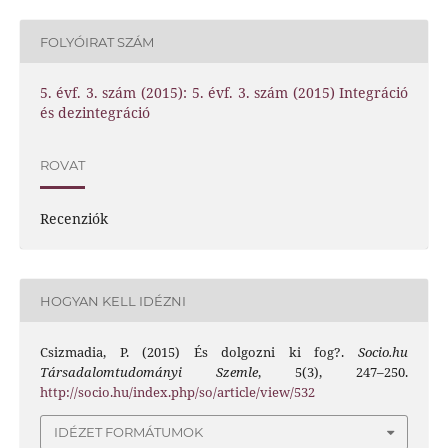
FOLYÓIRAT SZÁM
5. évf. 3. szám (2015): 5. évf. 3. szám (2015) Integráció
és dezintegráció
ROVAT
Recenziók
HOGYAN KELL IDÉZNI
Csizmadia, P. (2015) És dolgozni ki fog?.
Socio.hu
Társadalomtudományi Szemle
, 5(3), 247–250.
http://socio.hu/index.php/so/article/view/532
IDÉZET FORMÁTUMOK