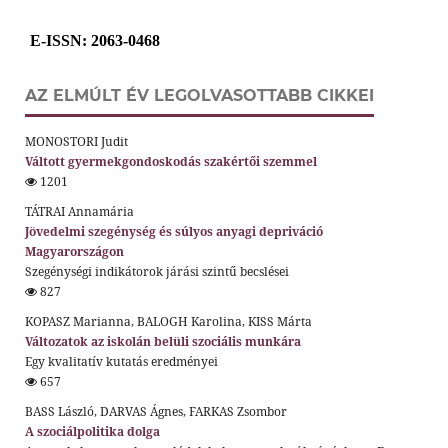
E-ISSN
: 2063-0468
AZ ELMÚLT ÉV LEGOLVASOTTABB CIKKEI
MONOSTORI Judit
Váltott gyermekgondoskodás szakértői szemmel
1201
TÁTRAI Annamária
Jövedelmi szegénység és súlyos anyagi depriváció
Magyarországon
Szegénységi indikátorok járási szintű becslései
827
KOPASZ Marianna, BALOGH Karolina, KISS Márta
Változatok az iskolán belüli szociális munkára
Egy kvalitatív kutatás eredményei
657
BASS László, DARVAS Ágnes, FARKAS Zsombor
A szociálpolitika dolga