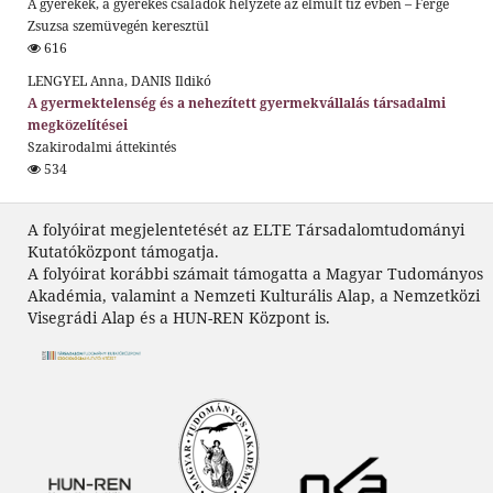
A gyerekek, a gyerekes családok helyzete az elmúlt tíz évben – Ferge
Zsuzsa szemüvegén keresztül
616
LENGYEL Anna, DANIS Ildikó
A gyermektelenség és a nehezített gyermekvállalás társadalmi
megközelítései
Szakirodalmi áttekintés
534
A folyóirat megjelentetését az ELTE Társadalomtudományi
Kutatóközpont támogatja.
A folyóirat korábbi számait támogatta a Magyar Tudományos
Akadémia, valamint a Nemzeti Kulturális Alap, a Nemzetközi
Visegrádi Alap és a HUN-REN Központ is.