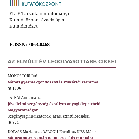
ELTE Társadalomtudományi
Kutatóközpont Szociológiai
Kutatóintézet
E-ISSN
: 2063-0468
AZ ELMÚLT ÉV LEGOLVASOTTABB CIKKEI
MONOSTORI Judit
Váltott gyermekgondoskodás szakértői szemmel
1196
TÁTRAI Annamária
Jövedelmi szegénység és súlyos anyagi depriváció
Magyarországon
Szegénységi indikátorok járási szintű becslései
821
KOPASZ Marianna, BALOGH Karolina, KISS Márta
Változatok az iskolán belüli szociális munkára