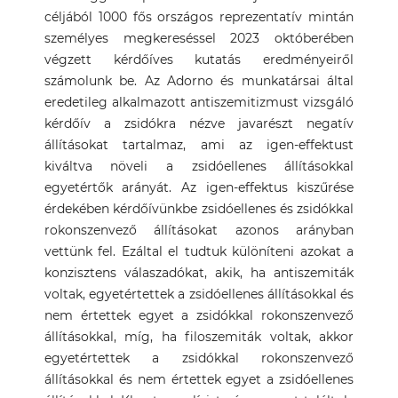
céljából 1000 fős országos reprezentatív mintán
személyes megkereséssel 2023 októberében
végzett kérdőíves kutatás eredményeiről
számolunk be. Az Adorno és munkatársai által
eredetileg alkalmazott antiszemitizmust vizsgáló
kérdőív a zsidókra nézve javarészt negatív
állításokat tartalmaz, ami az igen-effektust
kiváltva növeli a zsidóellenes állításokkal
egyetértők arányát. Az igen-effektus kiszűrése
érdekében kérdőívünkbe zsidóellenes és zsidókkal
rokonszenvező állításokat azonos arányban
vettünk fel. Ezáltal el tudtuk különíteni azokat a
konzisztens válaszadókat, akik, ha antiszemiták
voltak, egyetértettek a zsidóellenes állításokkal és
nem értettek egyet a zsidókkal rokonszenvező
állításokkal, míg, ha filoszemiták voltak, akkor
egyetértettek a zsidókkal rokonszenvező
állításokkal és nem értettek egyet a zsidóellenes