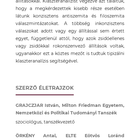
állításokkal. Klaszteranalízist végezve azt találtuk,
hogy a megkérdezettek kisebb része esetében
látunk konzisztens antiszemita és filoszemita
válaszmintázatokat. A többség inkonzisztens
válaszokat adott vagy egy állítással sem értett
egyet, függetlenül attól, hogy azok zsidóellenes
vagy zsidókkal rokonszenvező állítások voltak,
ugyanakkor ezt a köztes mezőt is tudtuk tipizálni
klaszteranalízis segítségével.
SZERZŐ ÉLETRAJZOK
GRAJCZJAR István, Milton Friedman Egyetem,
Nemzetközi és Politikai Tudományi Tanszék
szociológus, tanszékvezető
ÖRKÉNY Antal, ELTE Eötvös Loránd