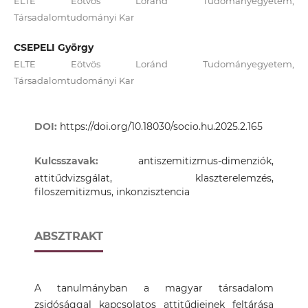
ELTE Eötvös Loránd Tudományegyetem,
Társadalomtudományi Kar
CSEPELI György
ELTE Eötvös Loránd Tudományegyetem,
Társadalomtudományi Kar
DOI:
https://doi.org/10.18030/socio.hu.2025.2.165
Kulcsszavak:
antiszemitizmus-dimenziók,
attitűdvizsgálat, klaszterelemzés,
filoszemitizmus, inkonzisztencia
ABSZTRAKT
A tanulmányban a magyar társadalom
zsidósággal kapcsolatos attitűdjeinek feltárása