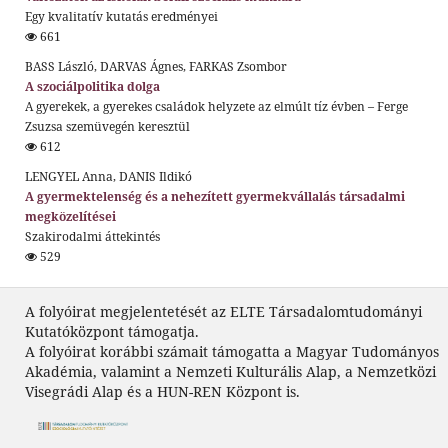
Egy kvalitatív kutatás eredményei
661
BASS László, DARVAS Ágnes, FARKAS Zsombor
A szociálpolitika dolga
A gyerekek, a gyerekes családok helyzete az elmúlt tíz évben – Ferge
Zsuzsa szemüvegén keresztül
612
LENGYEL Anna, DANIS Ildikó
A gyermektelenség és a nehezített gyermekvállalás társadalmi
megközelítései
Szakirodalmi áttekintés
529
A folyóirat megjelentetését az ELTE Társadalomtudományi
Kutatóközpont támogatja.
A folyóirat korábbi számait támogatta a Magyar Tudományos
Akadémia, valamint a Nemzeti Kulturális Alap, a Nemzetközi
Visegrádi Alap és a HUN-REN Központ is.