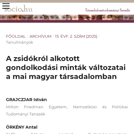
FŐOLDAL
/
ARCHÍVUM
/
15. ÉVF. 2. SZÁM (2025)
/
Tanulmányok
A zsidókról alkotott
gondolkodási minták változatai
a mai magyar társadalomban
GRAJCZJAR István
Milton Friedman Egyetem, Nemzetközi és Politikai
Tudományi Tanszék
ÖRKÉNY Antal