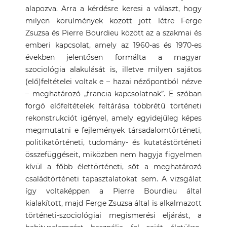
alapozva. Arra a kérdésre keresi a választ, hogy
milyen körülmények között jött létre Ferge
Zsuzsa és Pierre Bourdieu között az a szakmai és
emberi kapcsolat, amely az 1960-as és 1970-es
években jelentősen formálta a magyar
szociológia alakulását is, illetve milyen sajátos
(elő)feltételei voltak e – hazai nézőpontból nézve
– meghatározó „francia kapcsolatnak”. E szóban
forgó előfeltételek feltárása többrétű történeti
rekonstrukciót igényel, amely egyidejűleg képes
megmutatni e fejlemények társadalomtörténeti,
politikatörténeti, tudomány- és kutatástörténeti
összefüggéseit, miközben nem hagyja figyelmen
kívül a főbb élettörténeti, sőt a meghatározó
családtörténeti tapasztalatokat sem. A vizsgálat
így voltaképpen a Pierre Bourdieu által
kialakított, majd Ferge Zsuzsa által is alkalmazott
történeti-szociológiai megismerési eljárást, a