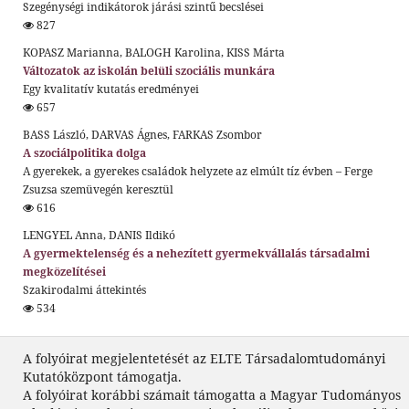
Szegénységi indikátorok járási szintű becslései
827
KOPASZ Marianna, BALOGH Karolina, KISS Márta
Változatok az iskolán belüli szociális munkára
Egy kvalitatív kutatás eredményei
657
BASS László, DARVAS Ágnes, FARKAS Zsombor
A szociálpolitika dolga
A gyerekek, a gyerekes családok helyzete az elmúlt tíz évben – Ferge
Zsuzsa szemüvegén keresztül
616
LENGYEL Anna, DANIS Ildikó
A gyermektelenség és a nehezített gyermekvállalás társadalmi
megközelítései
Szakirodalmi áttekintés
534
A folyóirat megjelentetését az ELTE Társadalomtudományi
Kutatóközpont támogatja.
A folyóirat korábbi számait támogatta a Magyar Tudományos