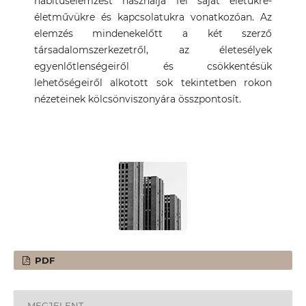
habituselemzést használja fel saját életükre-
életművükre és kapcsolatukra vonatkozóan. Az
elemzés mindenekelőtt a két szerző
társadalomszerkezetről, az életesélyek
egyenlőtlenségeiről és csökkentésük
lehetőségeiről alkotott sok tekintetben rokon
nézeteinek kölcsönviszonyára összpontosít.
PDF
MEGJELENT