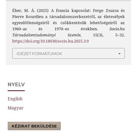
Éber, M. Á. (2025) A francia kapcsolat: Ferge Zsuzsa és
Pierre Bourdieu a társadalomszerkezetről, az életesélyek
egyenlőtlenségeiről és csökkentésük lehetőségeiről az
1960–as és 1970–es években.
Socio.hu
Társadalomtudományi Szemle
, 15(3), 5–32.
https://doi.org/10.18030/socio.hu.2025.3.9
IDÉZET FORMÁTUMOK
NYELV
English
Magyar
KÉZIRAT BEKÜLDÉSE