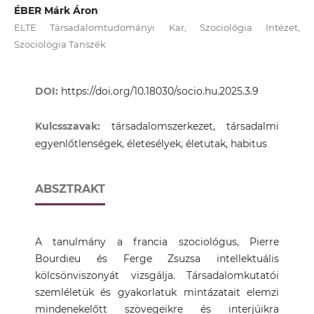
ÉBER Márk Áron
ELTE Társadalomtudományi Kar, Szociológia Intézet,
Szociológia Tanszék
DOI:
https://doi.org/10.18030/socio.hu.2025.3.9
Kulcsszavak:
társadalomszerkezet, társadalmi
egyenlőtlenségek, életesélyek, életutak, habitus
ABSZTRAKT
A tanulmány a francia szociológus, Pierre
Bourdieu és Ferge Zsuzsa intellektuális
kölcsönviszonyát vizsgálja. Társadalomkutatói
szemléletük és gyakorlatuk mintázatait elemzi
mindenekelőtt szövegeikre és interjúikra