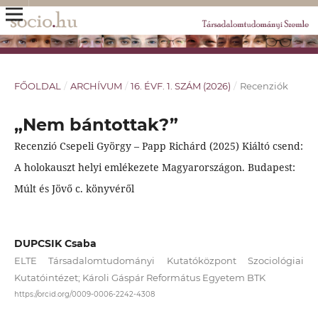
FŐOLDAL
/
ARCHÍVUM
/
16. ÉVF. 1. SZÁM (2026)
/
Recenziók
„Nem bántottak?”
Recenzió Csepeli György – Papp Richárd (2025) Kiáltó csend:
A holokauszt helyi emlékezete Magyarországon. Budapest:
Múlt és Jövő c. könyvéről
DUPCSIK Csaba
ELTE Társadalomtudományi Kutatóközpont Szociológiai
Kutatóintézet; Károli Gáspár Református Egyetem BTK
https://orcid.org/0009-0006-2242-4308