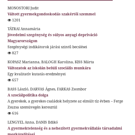
MONOSTORI Judit
Váltott gyermekgondoskodás szakértői szemmel
1201
TÁTRAI Annamária
Jövedelmi szegénység és súlyos anyagi depriváció
Magyarországon
Szegénységi indikátorok járási szintű becslései
827
KOPASZ Marianna, BALOGH Karolina, KISS Márta
Változatok az iskolán belüli szociális munkára
Egy kvalitatív kutatás eredményei
657
BASS László, DARVAS Ágnes, FARKAS Zsombor
A szociálpolitika dolga
A gyerekek, a gyerekes családok helyzete az elmúlt tíz évben – Ferge
Zsuzsa szemüvegén keresztül
616
LENGYEL Anna, DANIS Ildikó
A gyermektelenség és a nehezített gyermekvállalás társadalmi
megközelítései