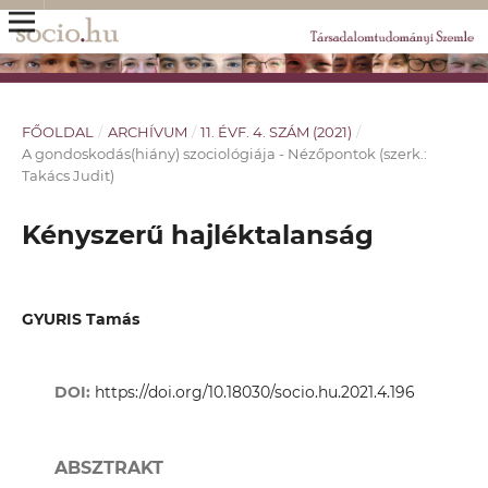
FŐOLDAL
/
ARCHÍVUM
/
11. ÉVF. 4. SZÁM (2021)
/
A gondoskodás(hiány) szociológiája - Nézőpontok (szerk.:
Takács Judit)
Kényszerű hajléktalanság
GYURIS Tamás
DOI:
https://doi.org/10.18030/socio.hu.2021.4.196
ABSZTRAKT