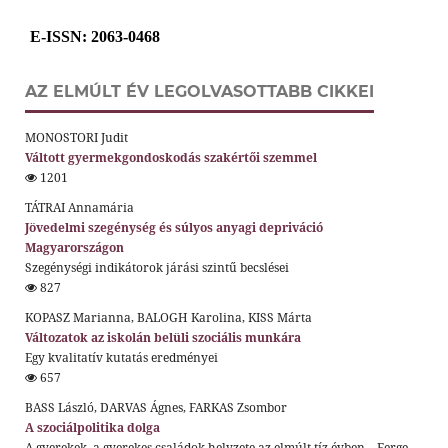
E-ISSN
: 2063-0468
AZ ELMÚLT ÉV LEGOLVASOTTABB CIKKEI
MONOSTORI Judit
Váltott gyermekgondoskodás szakértői szemmel
1201
TÁTRAI Annamária
Jövedelmi szegénység és súlyos anyagi depriváció
Magyarországon
Szegénységi indikátorok járási szintű becslései
827
KOPASZ Marianna, BALOGH Karolina, KISS Márta
Változatok az iskolán belüli szociális munkára
Egy kvalitatív kutatás eredményei
657
BASS László, DARVAS Ágnes, FARKAS Zsombor
A szociálpolitika dolga
A gyerekek, a gyerekes családok helyzete az elmúlt tíz évben – Ferge