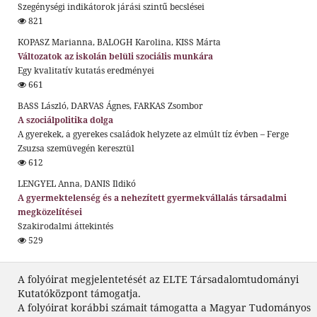
Szegénységi indikátorok járási szintű becslései
821
KOPASZ Marianna, BALOGH Karolina, KISS Márta
Változatok az iskolán belüli szociális munkára
Egy kvalitatív kutatás eredményei
661
BASS László, DARVAS Ágnes, FARKAS Zsombor
A szociálpolitika dolga
A gyerekek, a gyerekes családok helyzete az elmúlt tíz évben – Ferge
Zsuzsa szemüvegén keresztül
612
LENGYEL Anna, DANIS Ildikó
A gyermektelenség és a nehezített gyermekvállalás társadalmi
megközelítései
Szakirodalmi áttekintés
529
A folyóirat megjelentetését az ELTE Társadalomtudományi
Kutatóközpont támogatja.
A folyóirat korábbi számait támogatta a Magyar Tudományos