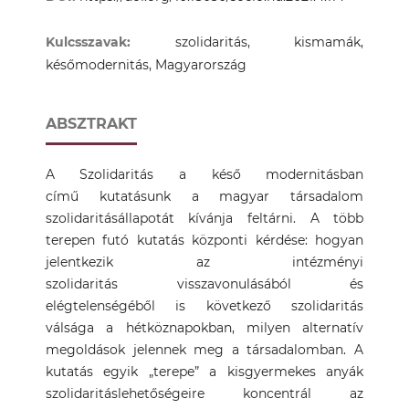
Kulcsszavak:
szolidaritás, kismamák,
későmodernitás, Magyarország
ABSZTRAKT
A Szolidaritás a késő modernitásban
című kutatásunk a magyar társadalom
szolidaritásállapotát kívánja feltárni. A több
terepen futó kutatás központi kérdése: hogyan
jelentkezik az intézményi
szolidaritás visszavonulásából és
elégtelenségéből is következő szolidaritás
válsága a hétköznapokban, milyen alternatív
megoldások jelennek meg a társadalomban. A
kutatás egyik „terepe” a kisgyermekes anyák
szolidaritáslehetőségeire koncentrál az