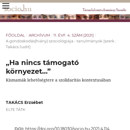
FŐOLDAL
/
ARCHÍVUM
/
11. ÉVF. 4. SZÁM (2021)
/
A gondoskodás(hiány) szociológiája - tanulmányok (szerk.:
Takács Judit)
„Ha nincs támogató
környezet…”
Kismamák lehetőségtere a szolidaritás kontextusában
TAKÁCS Erzsébet
ELTE TÁTK
DOI:
https://doi.org/10.18030/socio.hu.2021.4.114