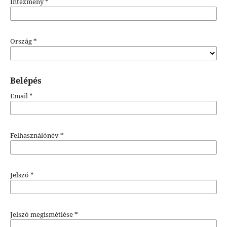
Intézmény
*
Ország
*
Belépés
Email
*
Felhasználónév
*
Jelszó
*
Jelszó megismétlése
*