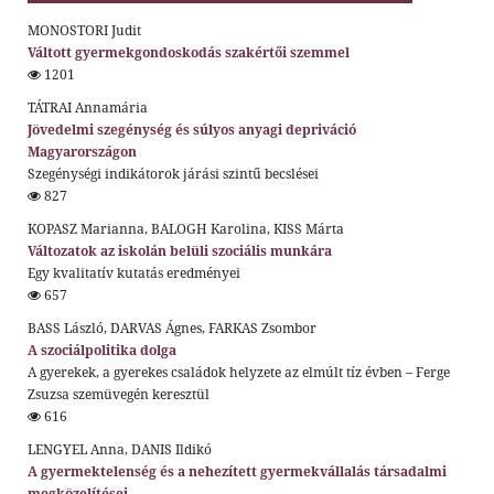
MONOSTORI Judit
Váltott gyermekgondoskodás szakértői szemmel
1201
TÁTRAI Annamária
Jövedelmi szegénység és súlyos anyagi depriváció
Magyarországon
Szegénységi indikátorok járási szintű becslései
827
KOPASZ Marianna, BALOGH Karolina, KISS Márta
Változatok az iskolán belüli szociális munkára
Egy kvalitatív kutatás eredményei
657
BASS László, DARVAS Ágnes, FARKAS Zsombor
A szociálpolitika dolga
A gyerekek, a gyerekes családok helyzete az elmúlt tíz évben – Ferge
Zsuzsa szemüvegén keresztül
616
LENGYEL Anna, DANIS Ildikó
A gyermektelenség és a nehezített gyermekvállalás társadalmi
megközelítései