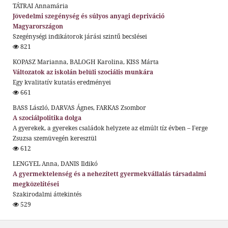
TÁTRAI Annamária
Jövedelmi szegénység és súlyos anyagi depriváció
Magyarországon
Szegénységi indikátorok járási szintű becslései
821
KOPASZ Marianna, BALOGH Karolina, KISS Márta
Változatok az iskolán belüli szociális munkára
Egy kvalitatív kutatás eredményei
661
BASS László, DARVAS Ágnes, FARKAS Zsombor
A szociálpolitika dolga
A gyerekek, a gyerekes családok helyzete az elmúlt tíz évben – Ferge
Zsuzsa szemüvegén keresztül
612
LENGYEL Anna, DANIS Ildikó
A gyermektelenség és a nehezített gyermekvállalás társadalmi
megközelítései
Szakirodalmi áttekintés
529