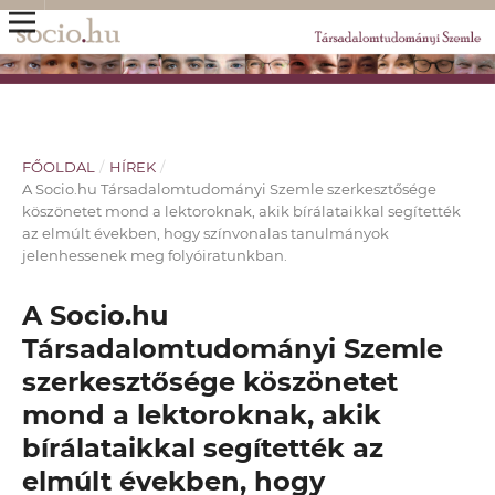
FŐOLDAL
/
HÍREK
/
A Socio.hu Társadalomtudományi Szemle szerkesztősége
köszönetet mond a lektoroknak, akik bírálataikkal segítették
az elmúlt években, hogy színvonalas tanulmányok
jelenhessenek meg folyóiratunkban.
A Socio.hu
Társadalomtudományi Szemle
szerkesztősége köszönetet
mond a lektoroknak, akik
bírálataikkal segítették az
elmúlt években, hogy