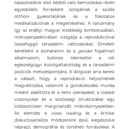
tapasztalatok első kézből való bemutatása révén
egyedülálló forrásként szolgálnak a szülés
otthoni gyakorlatának és a fokozatos
medikalizációnak a megértéséhez. A tanulmány
így az erdélyi magyar kisebbség kontextusában,
mikroperspektívában vizsgálja a reprodukcióval
összefüggő társadalmi változásokat. Elméleti
keretként a biohatalom és a
gender
fogalmait
alkalmazom, különös tekintettel a női
egészségügyi kiszolgáltatottság és a társadalmi
pozíciók metszéspontjára. A dolgozat arra keresi
a választ, hogy a reprodukció helyszínének
megváltozása, valamint a gondoskodási munka
miként alakította át a nemi szerepeket, a családi
viszonyokat és a közösségi struktúrákat egy
többszörösen marginalizált mikrokörnyezetben.
Az elemzés a
close reading
és a kritikai
diskurzusanalízis módszereire épül, kiegészülve
néprajzi, demográfiai és történeti forrásokkal. A