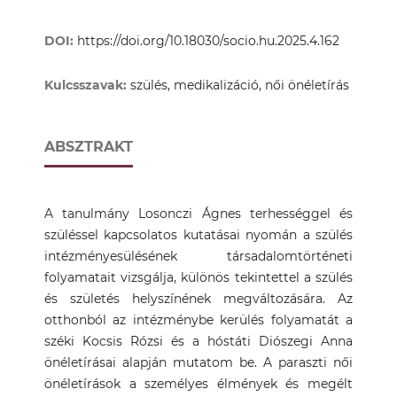
DOI:
https://doi.org/10.18030/socio.hu.2025.4.162
Kulcsszavak:
szülés, medikalizáció, női önéletírás
ABSZTRAKT
A tanulmány Losonczi Ágnes terhességgel és
szüléssel kapcsolatos kutatásai nyomán a szülés
intézményesülésének társadalomtörténeti
folyamatait vizsgálja, különös tekintettel a szülés
és születés helyszínének megváltozására. Az
otthonból az intézménybe kerülés folyamatát a
széki Kocsis Rózsi és a hóstáti Diószegi Anna
önéletírásai alapján mutatom be. A paraszti női
önéletírások a személyes élmények és megélt