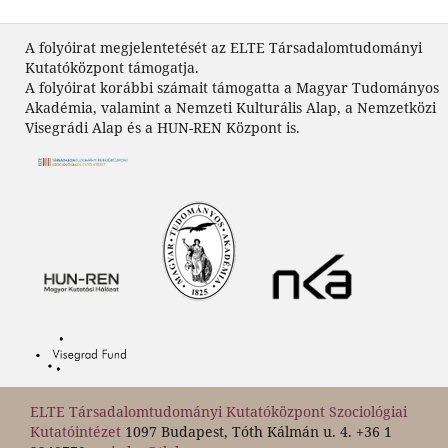
A folyóirat megjelentetését az ELTE Társadalomtudományi
Kutatóközpont támogatja.
A folyóirat korábbi számait támogatta a Magyar Tudományos
Akadémia, valamint a Nemzeti Kulturális Alap, a Nemzetközi
Visegrádi Alap és a HUN-REN Központ is.
ELTE Társadalomtudományi Kutatóközpont Szociológiai
Kutatóintézet
1097 Budapest, Tóth Kálmán u. 4. +36 1