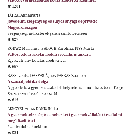
Váltott gyermekgondoskodás szakértői szemmel
1201
TÁTRAI Annamária
Jövedelmi szegénység és súlyos anyagi depriváció
Magyarországon
Szegénységi indikátorok járási szintű becslései
827
KOPASZ Marianna, BALOGH Karolina, KISS Márta
Változatok az iskolán belüli szociális munkára
Egy kvalitatív kutatás eredményei
657
BASS László, DARVAS Ágnes, FARKAS Zsombor
A szociálpolitika dolga
A gyerekek, a gyerekes családok helyzete az elmúlt tíz évben – Ferge
Zsuzsa szemüvegén keresztül
616
LENGYEL Anna, DANIS Ildikó
A gyermektelenség és a nehezített gyermekvállalás társadalmi
megközelítései
Szakirodalmi áttekintés
534