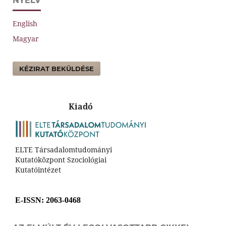
NYELV
English
Magyar
KÉZIRAT BEKÜLDÉSE
Kiadó
ELTE Társadalomtudományi
Kutatóközpont Szociológiai
Kutatóintézet
E-ISSN
: 2063-0468