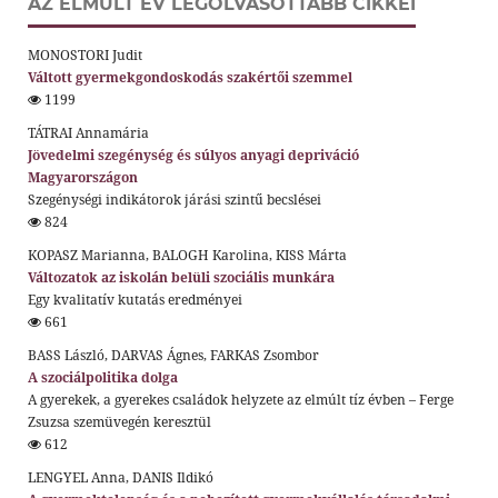
AZ ELMÚLT ÉV LEGOLVASOTTABB CIKKEI
MONOSTORI Judit
Váltott gyermekgondoskodás szakértői szemmel
1199
TÁTRAI Annamária
Jövedelmi szegénység és súlyos anyagi depriváció
Magyarországon
Szegénységi indikátorok járási szintű becslései
824
KOPASZ Marianna, BALOGH Karolina, KISS Márta
Változatok az iskolán belüli szociális munkára
Egy kvalitatív kutatás eredményei
661
BASS László, DARVAS Ágnes, FARKAS Zsombor
A szociálpolitika dolga
A gyerekek, a gyerekes családok helyzete az elmúlt tíz évben – Ferge
Zsuzsa szemüvegén keresztül
612
LENGYEL Anna, DANIS Ildikó