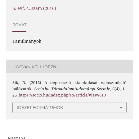
6. évf. 4. szám (2016)
ROVAT
Tanulmányok
HOGYAN KELL IDÉZNI
Sik, D. (2016) A depresszió kialakulását valószínűsítő
hálózatok.
Socio.hu Társadalomtudományi Szemle
, 6(4), 1–
25.
https://socio.hu/index.php/so/article/view/619
IDÉZET FORMÁTUMOK