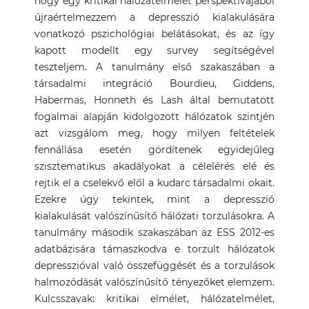
hogy egy kritikai hálózatelmélet perspektívájából
újraértelmezzem a depresszió kialakulására
vonatkozó pszichológiai belátásokat, és az így
kapott modellt egy survey segítségével
teszteljem. A tanulmány első szakaszában a
társadalmi integráció Bourdieu, Giddens,
Habermas, Honneth és Lash által bemutatott
fogalmai alapján kidolgozott hálózatok szintjén
azt vizsgálom meg, hogy milyen feltételek
fennállása esetén gördítenek egyidejűleg
szisztematikus akadályokat a célelérés elé és
rejtik el a cselekvő elől a kudarc társadalmi okait.
Ezekre úgy tekintek, mint a depresszió
kialakulását valószínűsítő hálózati torzulásokra. A
tanulmány második szakaszában az ESS 2012-es
adatbázisára támaszkodva e torzult hálózatok
depresszióval való összefüggését és a torzulások
halmozódását valószínűsítő tényezőket elemzem.
Kulcsszavak: kritikai elmélet, hálózatelmélet,