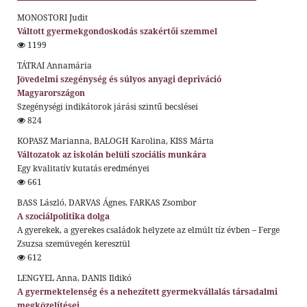
MONOSTORI Judit
Váltott gyermekgondoskodás szakértői szemmel
1199
TÁTRAI Annamária
Jövedelmi szegénység és súlyos anyagi depriváció
Magyarországon
Szegénységi indikátorok járási szintű becslései
824
KOPASZ Marianna, BALOGH Karolina, KISS Márta
Változatok az iskolán belüli szociális munkára
Egy kvalitatív kutatás eredményei
661
BASS László, DARVAS Ágnes, FARKAS Zsombor
A szociálpolitika dolga
A gyerekek, a gyerekes családok helyzete az elmúlt tíz évben – Ferge
Zsuzsa szemüvegén keresztül
612
LENGYEL Anna, DANIS Ildikó
A gyermektelenség és a nehezített gyermekvállalás társadalmi
megközelítései