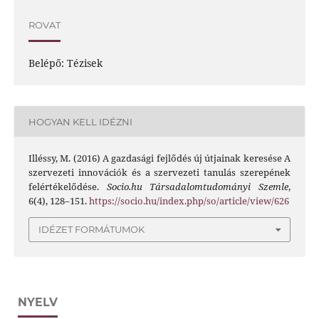
ROVAT
Belépő: Tézisek
HOGYAN KELL IDÉZNI
Illéssy, M. (2016) A gazdasági fejlődés új útjainak keresése A
szervezeti innovációk és a szervezeti tanulás szerepének
felértékelődése.
Socio.hu Társadalomtudományi Szemle
,
6(4), 128–151.
https://socio.hu/index.php/so/article/view/626
IDÉZET FORMÁTUMOK
NYELV