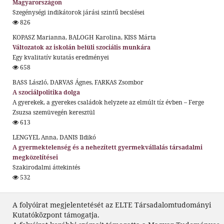
Magyarországon
Szegénységi indikátorok járási szintű becslései
826
KOPASZ Marianna, BALOGH Karolina, KISS Márta
Változatok az iskolán belüli szociális munkára
Egy kvalitatív kutatás eredményei
658
BASS László, DARVAS Ágnes, FARKAS Zsombor
A szociálpolitika dolga
A gyerekek, a gyerekes családok helyzete az elmúlt tíz évben – Ferge
Zsuzsa szemüvegén keresztül
613
LENGYEL Anna, DANIS Ildikó
A gyermektelenség és a nehezített gyermekvállalás társadalmi
megközelítései
Szakirodalmi áttekintés
532
A folyóirat megjelentetését az ELTE Társadalomtudományi
Kutatóközpont támogatja.