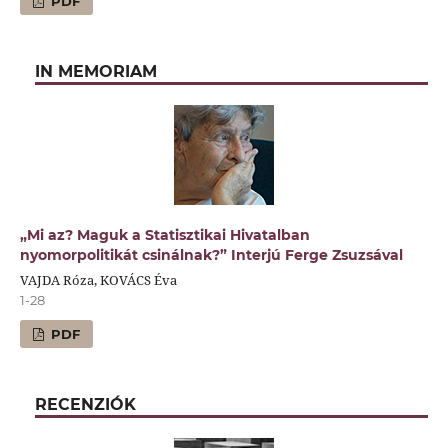
PDF
IN MEMORIAM
„Mi az? Maguk a Statisztikai Hivatalban
nyomorpolitikát csinálnak?” Interjú Ferge Zsuzsával
VAJDA Róza, KOVÁCS Éva
1-28
PDF
RECENZIÓK