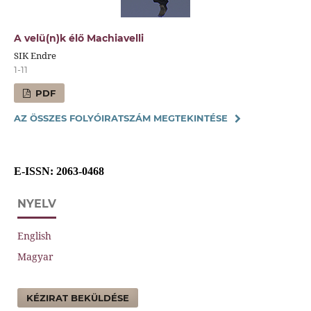
A velü(n)k élő Machiavelli
SIK Endre
1-11
PDF
AZ ÖSSZES FOLYÓIRATSZÁM MEGTEKINTÉSE
E-ISSN
: 2063-0468
NYELV
English
Magyar
KÉZIRAT BEKÜLDÉSE