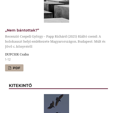
„Nem bántottak?”
Recenzió Csepeli György – Papp Richárd (2025) Kiáltó csend: A
holokauszt helyi emlékezete Magyarországon. Budapest: Múlt és
Jövő c. könyvéről
DUPCSIK Csaba
1-12
PDF
KITEKINTŐ