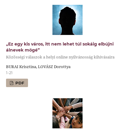
„Ez egy kis város, itt nem lehet túl sokáig elbújni
álnevek mögé”
Közösségi válaszok a helyi online nyilvánosság kihívásaira
BURAI Krisztina, LOVÁSZ Dorottya
1-21
PDF